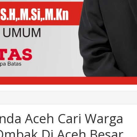
arnas
da
nda Aceh Cari Warga
h
 Ombak Di Aceh Besar
ga