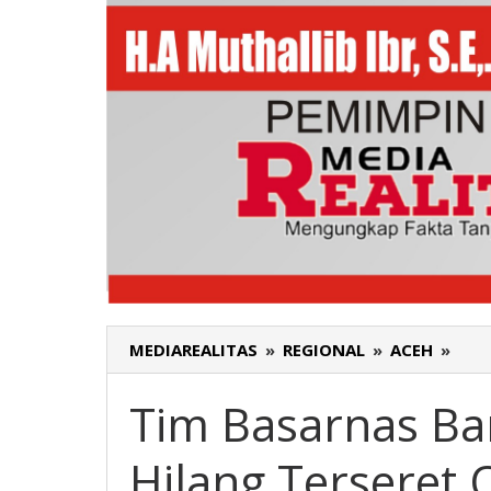
MEDIAREALITAS
»
REGIONAL
»
ACEH
»
Tim
Bas
Ban
Tim Basarnas Ba
Ace
Cari
Hilang Terseret
War