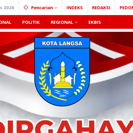
s 2026
Pencarian
INDEKS
REDAKSI
PEDO
ONAL
POLITIK
REGIONAL
EKBIS