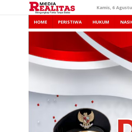
Lewati
Kamis, 6 Agustu
ke
konten
HOME
PERISTIWA
HUKUM
NASI