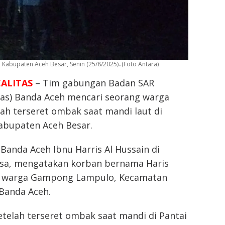
, Kabupaten Aceh Besar, Senin (25/8/2025)..(Foto Antara)
EALITAS
– Tim gabungan Badan SAR
nas) Banda Aceh mencari seorang warga
lah terseret ombak saat mandi laut di
Kabupaten Aceh Besar.
Banda Aceh Ibnu Harris Al Hussain di
asa, mengatakan korban bernama Haris
2), warga Gampong Lampulo, Kecamatan
Banda Aceh.
etelah terseret ombak saat mandi di Pantai