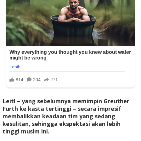
Leitl – yang sebelumnya memimpin Greuther
Furth ke kasta tertinggi – secara impresif
membalikkan keadaan tim yang sedang
kesulitan, sehingga ekspektasi akan lebih
tinggi musim ini.