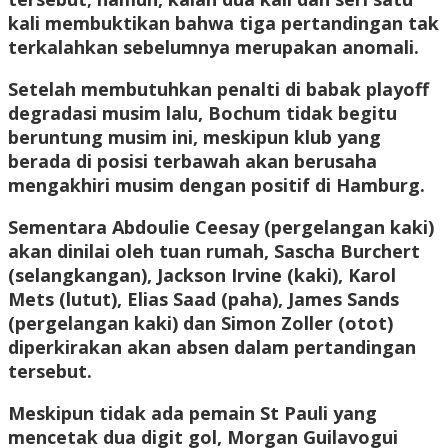
kali membuktikan bahwa tiga pertandingan tak
terkalahkan sebelumnya merupakan anomali.
Setelah membutuhkan penalti di babak playoff
degradasi musim lalu, Bochum tidak begitu
beruntung musim ini, meskipun klub yang
berada di posisi terbawah akan berusaha
mengakhiri musim dengan positif di Hamburg.
Sementara Abdoulie Ceesay (pergelangan kaki)
akan dinilai oleh tuan rumah, Sascha Burchert
(selangkangan), Jackson Irvine (kaki), Karol
Mets (lutut), Elias Saad (paha), James Sands
(pergelangan kaki) dan Simon Zoller (otot)
diperkirakan akan absen dalam pertandingan
tersebut.
Meskipun tidak ada pemain St Pauli yang
mencetak dua digit gol, Morgan Guilavogui