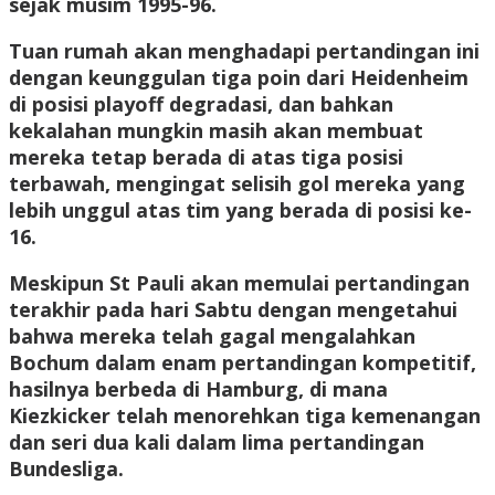
sejak musim 1995-96.
Tuan rumah akan menghadapi pertandingan ini
dengan keunggulan tiga poin dari Heidenheim
di posisi playoff degradasi, dan bahkan
kekalahan mungkin masih akan membuat
mereka tetap berada di atas tiga posisi
terbawah, mengingat selisih gol mereka yang
lebih unggul atas tim yang berada di posisi ke-
16.
Meskipun St Pauli akan memulai pertandingan
terakhir pada hari Sabtu dengan mengetahui
bahwa mereka telah gagal mengalahkan
Bochum dalam enam pertandingan kompetitif,
hasilnya berbeda di Hamburg, di mana
Kiezkicker telah menorehkan tiga kemenangan
dan seri dua kali dalam lima pertandingan
Bundesliga.