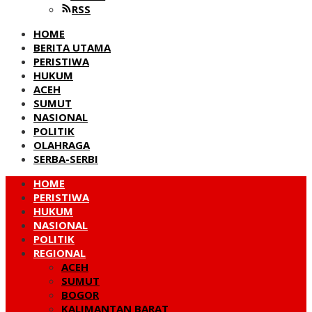
RSS
HOME
BERITA UTAMA
PERISTIWA
HUKUM
ACEH
SUMUT
NASIONAL
POLITIK
OLAHRAGA
SERBA-SERBI
HOME
PERISTIWA
HUKUM
NASIONAL
POLITIK
REGIONAL
ACEH
SUMUT
BOGOR
KALIMANTAN BARAT