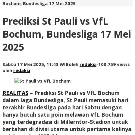
Bochum, Bundesliga 17 Mei 2025
Prediksi St Pauli vs VfL
Bochum, Bundesliga 17 Mei
2025
Sabtu 17 Mei 2025, 11:43 WIB
oleh
redaksi
-
100.759 views
oleh
redaksi
REALITAS
– Prediksi St Pauli vs VfL Bochum
dalam laga Bundesliga, St Pauli memasuki hari
terakhir Bundesliga pada hari Sabtu dengan
hanya butuh satu poin melawan VfL Bochum
yang terdegradasi di Millerntor-Stadion untuk
bertahan di divisi utama untuk pertama kalinya