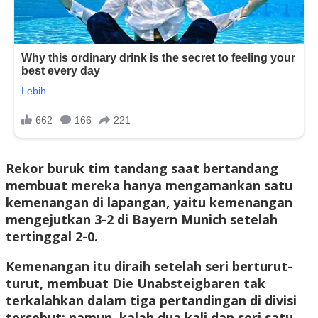
Rekor buruk tim tandang saat bertandang
membuat mereka hanya mengamankan satu
kemenangan di lapangan, yaitu kemenangan
mengejutkan 3-2 di Bayern Munich setelah
tertinggal 2-0.
Kemenangan itu diraih setelah seri berturut-
turut, membuat Die Unabsteigbaren tak
terkalahkan dalam tiga pertandingan di divisi
tersebut; namun, kalah dua kali dan seri satu