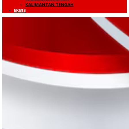
KALIMANTAN TENGAH
EKBIS