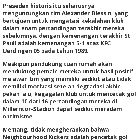
Preseden historis itu seharusnya
menguntungkan tim Alexander Blessin, yang
bertujuan untuk mengatasi kekalahan klub
dalam enam pertandingan terakhir mereka
sebelumnya, dengan kemenangan terakhir St
Pauli adalah kemenangan 5-1 atas KFC
Uerdingen 05 pada tahun 1989.
Meskipun pendukung tuan rumah akan
mendukung pemain mereka untuk hasil positif
melawan tim yang memiliki sedikit atau tidak
memiliki motivasi setelah degradasi akhir
pekan lalu, kegagalan klub untuk mencetak gol
dalam 10 dari 16 pertandingan mereka di
Millerntor-Stadion dapat sedikit meredam
optimisme.
Memang, tidak mengherankan bahwa
Neighbourhood Kickers adalah pencetak gol