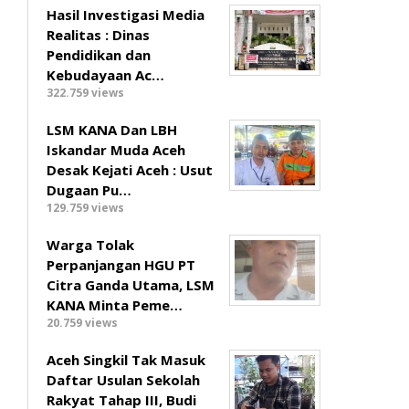
Hasil Investigasi Media
Realitas : ‎Dinas
Pendidikan dan
Kebudayaan Ac…
322.759 views
LSM KANA Dan LBH
Iskandar Muda Aceh
Desak Kejati Aceh : Usut
Dugaan Pu…
129.759 views
Warga Tolak
Perpanjangan HGU PT
Citra Ganda Utama, LSM
KANA Minta Peme…
20.759 views
Aceh Singkil Tak Masuk
Daftar Usulan Sekolah
Rakyat Tahap III, Budi