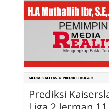
MEDIAREALITAS
»
PREDIKSI BOLA
»
Prediksi
Kaisers
vs
Prediksi Kaisers
Darmst
Liga
Liga 2 Jerman 11
2