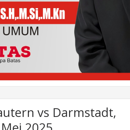
lautern
lautern vs Darmstadt,
adt,
 Mei 2025