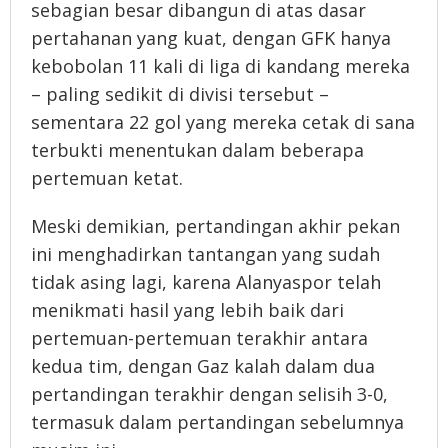
sebagian besar dibangun di atas dasar
pertahanan yang kuat, dengan GFK hanya
kebobolan 11 kali di liga di kandang mereka
– paling sedikit di divisi tersebut –
sementara 22 gol yang mereka cetak di sana
terbukti menentukan dalam beberapa
pertemuan ketat.
Meski demikian, pertandingan akhir pekan
ini menghadirkan tantangan yang sudah
tidak asing lagi, karena Alanyaspor telah
menikmati hasil yang lebih baik dari
pertemuan-pertemuan terakhir antara
kedua tim, dengan Gaz kalah dalam dua
pertandingan terakhir dengan selisih 3-0,
termasuk dalam pertandingan sebelumnya