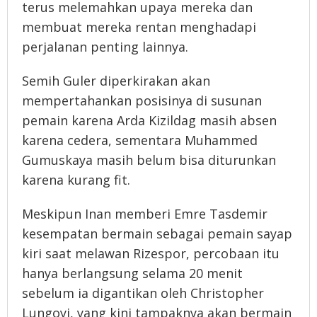
terus melemahkan upaya mereka dan
membuat mereka rentan menghadapi
perjalanan penting lainnya.
Semih Guler diperkirakan akan
mempertahankan posisinya di susunan
pemain karena Arda Kizildag masih absen
karena cedera, sementara Muhammed
Gumuskaya masih belum bisa diturunkan
karena kurang fit.
Meskipun Inan memberi Emre Tasdemir
kesempatan bermain sebagai pemain sayap
kiri saat melawan Rizespor, percobaan itu
hanya berlangsung selama 20 menit
sebelum ia digantikan oleh Christopher
Lungoyi, yang kini tampaknya akan bermain