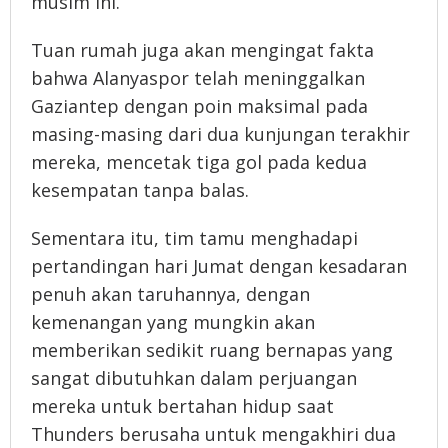
musim ini.
Tuan rumah juga akan mengingat fakta
bahwa Alanyaspor telah meninggalkan
Gaziantep dengan poin maksimal pada
masing-masing dari dua kunjungan terakhir
mereka, mencetak tiga gol pada kedua
kesempatan tanpa balas.
Sementara itu, tim tamu menghadapi
pertandingan hari Jumat dengan kesadaran
penuh akan taruhannya, dengan
kemenangan yang mungkin akan
memberikan sedikit ruang bernapas yang
sangat dibutuhkan dalam perjuangan
mereka untuk bertahan hidup saat
Thunders berusaha untuk mengakhiri dua