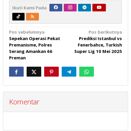
Ikuti Kami Pada
Navigasi
Pos sebelumnya
Pos berikutnya
Sepekan Operasi Pekat
Prediksi Istanbul vs
pos
Premanisme, Polres
Fenerbahce, Turkish
Serang Amankan 66
Super Lig 10 Mei 2025
Preman
Komentar