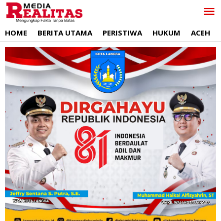
Lewati
ke
konten
HOME
BERITA UTAMA
PERISTIWA
HUKUM
ACEH