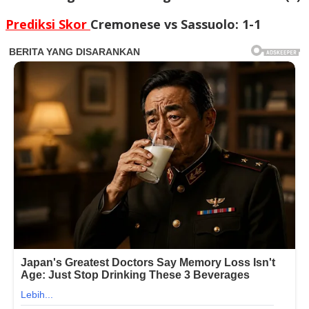
Prediksi Skor
Cremonese vs Sassuolo: 1-1