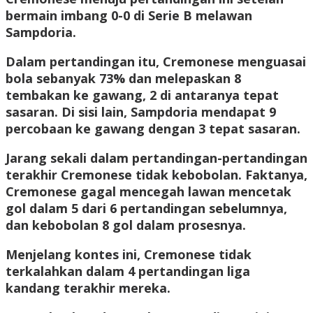
bermain imbang 0-0 di Serie B melawan
Sampdoria.
Dalam pertandingan itu, Cremonese menguasai
bola sebanyak 73% dan melepaskan 8
tembakan ke gawang, 2 di antaranya tepat
sasaran. Di sisi lain, Sampdoria mendapat 9
percobaan ke gawang dengan 3 tepat sasaran.
Jarang sekali dalam pertandingan-pertandingan
terakhir Cremonese tidak kebobolan. Faktanya,
Cremonese gagal mencegah lawan mencetak
gol dalam 5 dari 6 pertandingan sebelumnya,
dan kebobolan 8 gol dalam prosesnya.
Menjelang kontes ini, Cremonese tidak
terkalahkan dalam 4 pertandingan liga
kandang terakhir mereka.