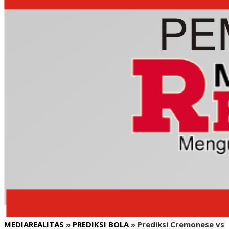
MEDIAREALITAS
»
PREDIKSI BOLA
»
Prediksi Cremonese vs