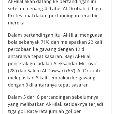
Al-Hilal akan datang ke pertandingan ini
setelah menang 4-0 atas Al-Orobah di Liga
Profesional dalam pertandingan terakhir
mereka.
Dalam pertandingan itu, Al-Hilal menguasai
bola sebanyak 71% dan melepaskan 22 kali
percobaan ke gawang dengan 12 di
antaranya tepat sasaran. Bagi Al-Hilal,
pencetak gol adalah Aleksandar Mitrović
(28′) dan Salem Al Dawsari (65′). Al-Orobah
melepaskan 6 kali tembakan ke gawang
dengan 0 di antaranya tepat sasaran.
Dalam 5 dari 6 pertandingan sebelumnya
yang melibatkan Al-Hilal, setidaknya terjadi
tiga gol. Rata-rata jumlah gol per