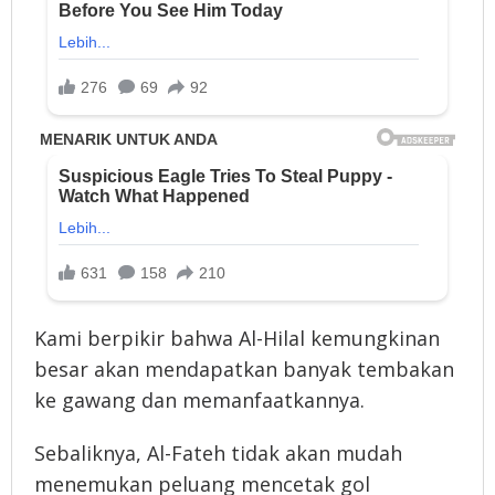
Kami berpikir bahwa Al-Hilal kemungkinan
besar akan mendapatkan banyak tembakan
ke gawang dan memanfaatkannya.
Sebaliknya, Al-Fateh tidak akan mudah
menemukan peluang mencetak gol