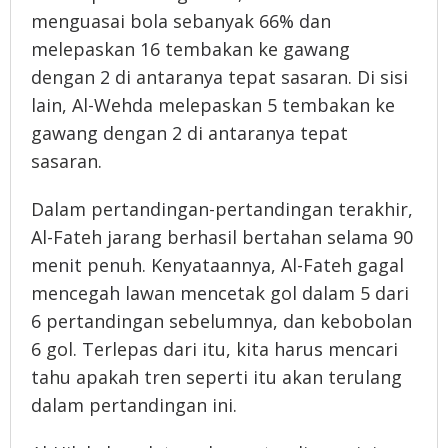
menguasai bola sebanyak 66% dan
melepaskan 16 tembakan ke gawang
dengan 2 di antaranya tepat sasaran. Di sisi
lain, Al-Wehda melepaskan 5 tembakan ke
gawang dengan 2 di antaranya tepat
sasaran.
Dalam pertandingan-pertandingan terakhir,
Al-Fateh jarang berhasil bertahan selama 90
menit penuh. Kenyataannya, Al-Fateh gagal
mencegah lawan mencetak gol dalam 5 dari
6 pertandingan sebelumnya, dan kebobolan
6 gol. Terlepas dari itu, kita harus mencari
tahu apakah tren seperti itu akan terulang
dalam pertandingan ini.