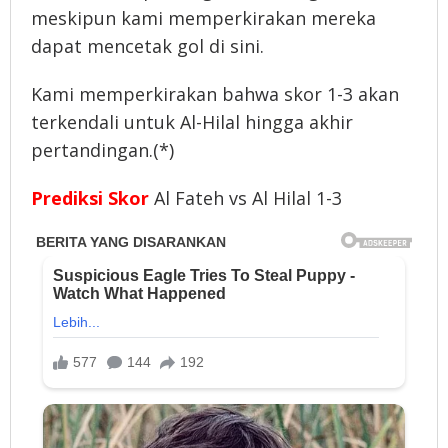
meskipun kami memperkirakan mereka
dapat mencetak gol di sini.
Kami memperkirakan bahwa skor 1-3 akan
terkendali untuk Al-Hilal hingga akhir
pertandingan.(*)
Prediksi Skor
Al Fateh vs Al Hilal 1-3