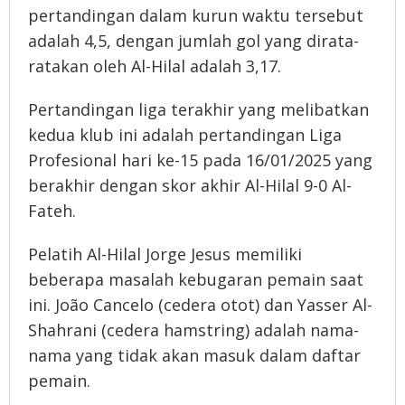
pertandingan dalam kurun waktu tersebut
adalah 4,5, dengan jumlah gol yang dirata-
ratakan oleh Al-Hilal adalah 3,17.
Pertandingan liga terakhir yang melibatkan
kedua klub ini adalah pertandingan Liga
Profesional hari ke-15 pada 16/01/2025 yang
berakhir dengan skor akhir Al-Hilal 9-0 Al-
Fateh.
Pelatih Al-Hilal Jorge Jesus memiliki
beberapa masalah kebugaran pemain saat
ini. João Cancelo (cedera otot) dan Yasser Al-
Shahrani (cedera hamstring) adalah nama-
nama yang tidak akan masuk dalam daftar
pemain.