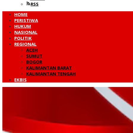
RSS
HOME
PERISTIWA
HUKUM
NASIONAL
POLITIK
REGIONAL
ACEH
SUMUT
BOGOR
KALIMANTAN BARAT
KALIMANTAN TENGAH
EKBIS