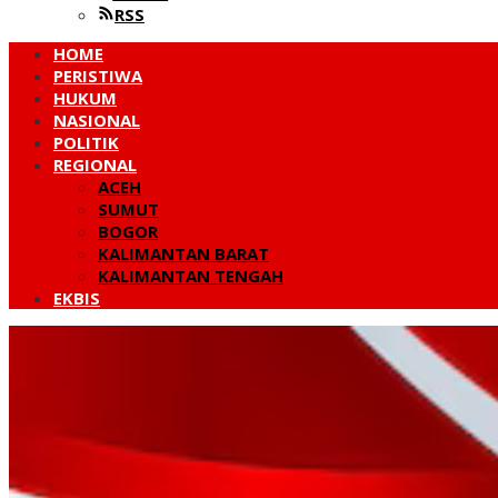
RSS
HOME
PERISTIWA
HUKUM
NASIONAL
POLITIK
REGIONAL
ACEH
SUMUT
BOGOR
KALIMANTAN BARAT
KALIMANTAN TENGAH
EKBIS