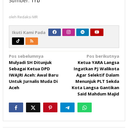
Sumber:
Trb
oleh
Redaksi MR
Ikuti Kami Pada
Navigasi
Pos sebelumnya
Pos berikutnya
Mulyadi SH Ditunjuk
Ketua YARA Langsa
pos
Sebagai Ketua DPD
Ingatkan PJ Walikota
IWAJRI Aceh: Awal Baru
Agar Selektif Dalam
Untuk Jurnalis Muda Di
Menunjuk PLT Sekda
Aceh
Kota Langsa Gantikan
Said Mahdum Majid