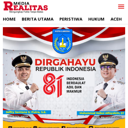
Lewati
ke
konten
HOME
BERITA UTAMA
PERISTIWA
HUKUM
ACEH