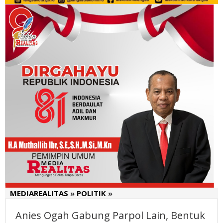
MEDIAREALITAS
»
POLITIK
»
Anies
Ogah
Anies Ogah Gabung Parpol Lain, Bentuk
Gabung