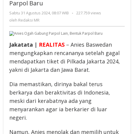
Parpol
Parpol Baru
Lain,
Sabtu 31 Agustus 2024, 08:07 WIB
oleh
-
227.759 views
Bentuk
Redaksi
oleh
Redaksi MR
Parpol
MR
Baru
Jakatata |
REALITAS
– Anies Baswedan
mengungkapkan rencananya setelah gagal
mendapatkan tiket di Pilkada Jakarta 2024,
yakni di Jakarta dan Jawa Barat.
Dia memastikan, dirinya bakal terus
berkarya dan beraktivitas di Indonesia,
meski dari kerabatnya ada yang
menyarankan agar ia berkarier di luar
negeri.
Namun, Anies menolak dan memilih untuk