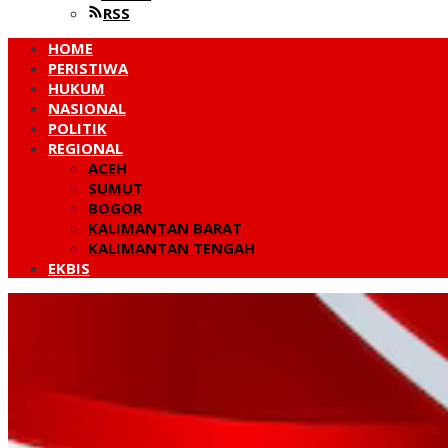
RSS
HOME
PERISTIWA
HUKUM
NASIONAL
POLITIK
REGIONAL
ACEH
SUMUT
BOGOR
KALIMANTAN BARAT
KALIMANTAN TENGAH
EKBIS