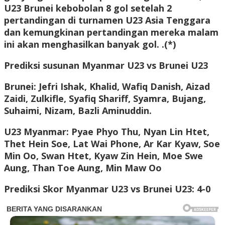
U23 Brunei kebobolan 8 gol setelah 2
pertandingan di turnamen U23 Asia Tenggara
dan kemungkinan pertandingan mereka malam
ini akan menghasilkan banyak gol. .(*)
Prediksi susunan Myanmar U23 vs Brunei U23
Brunei: Jefri Ishak, Khalid, Wafiq Danish, Aizad
Zaidi, Zulkifle, Syafiq Shariff, Syamra, Bujang,
Suhaimi, Nizam, Bazli Aminuddin.
U23 Myanmar: Pyae Phyo Thu, Nyan Lin Htet,
Thet Hein Soe, Lat Wai Phone, Ar Kar Kyaw, Soe
Min Oo, Swan Htet, Kyaw Zin Hein, Moe Swe
Aung, Than Toe Aung, Min Maw Oo
Prediksi Skor Myanmar U23 vs Brunei U23: 4-0