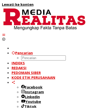
Lewati ke konten
Pencarian
INDEKS
REDAKSI
PEDOMAN SIBER
KODE ETIK PERUSAHAAN
Facebook
Instagram
Linkedin
Youtube
Tiktok