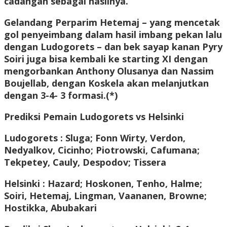
cadangan sebagai hasilnya.
Gelandang Perparim Hetemaj – yang mencetak
gol penyeimbang dalam hasil imbang pekan lalu
dengan Ludogorets – dan bek sayap kanan Pyry
Soiri juga bisa kembali ke starting XI dengan
mengorbankan Anthony Olusanya dan Nassim
Boujellab, dengan Koskela akan melanjutkan
dengan 3-4- 3 formasi.(*)
Prediksi Pemain Ludogorets vs Helsinki
Ludogorets : Sluga; Fonn Wirty, Verdon,
Nedyalkov, Cicinho; Piotrowski, Cafumana;
Tekpetey, Cauly, Despodov; Tissera
Helsinki : Hazard; Hoskonen, Tenho, Halme;
Soiri, Hetemaj, Lingman, Vaananen, Browne;
Hostikka, Abubakari