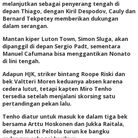
melanjutkan sebagai penyerang tengah di
depan Thiago, dengan Kiril Despodov, Cauly dan
Bernard Tekpetey memberikan dukungan
dalam serangan.
Mantan kiper Luton Town, Simon Sluga, akan
dipanggil di depan Sergio Padt, sementara
Manuel Cafumana bisa menggantikan Nonato
di lini tengah.
Adapun HJK, striker bintang Roope Riski dan
bek Valtteri Moren keduanya absen karena
cedera lutut, tetapi kapten Miro Tenho
tersedia setelah menjalani skorsing satu
pertandingan pekan lalu.
Tenho diatur untuk masuk ke dalam tiga bek
bersama Arttu Hoskonen dan Jukka Raitala,
dengan Matti Peltola turun ke bangku