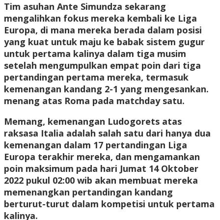
Tim asuhan Ante Simundza sekarang
mengalihkan fokus mereka kembali ke Liga
Europa, di mana mereka berada dalam posisi
yang kuat untuk maju ke babak sistem gugur
untuk pertama kalinya dalam tiga musim
setelah mengumpulkan empat poin dari tiga
pertandingan pertama mereka, termasuk
kemenangan kandang 2-1 yang mengesankan.
menang atas Roma pada matchday satu.
Memang, kemenangan Ludogorets atas
raksasa Italia adalah salah satu dari hanya dua
kemenangan dalam 17 pertandingan Liga
Europa terakhir mereka, dan mengamankan
poin maksimum pada hari Jumat 14 Oktober
2022 pukul 02:00 wib akan membuat mereka
memenangkan pertandingan kandang
berturut-turut dalam kompetisi untuk pertama
kalinya.