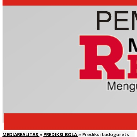
MEDIAREALITAS
»
PREDIKSI BOLA
»
Prediksi Ludogorets