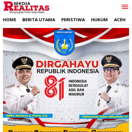
Lewati
ke
konten
HOME
BERITA UTAMA
PERISTIWA
HUKUM
ACEH