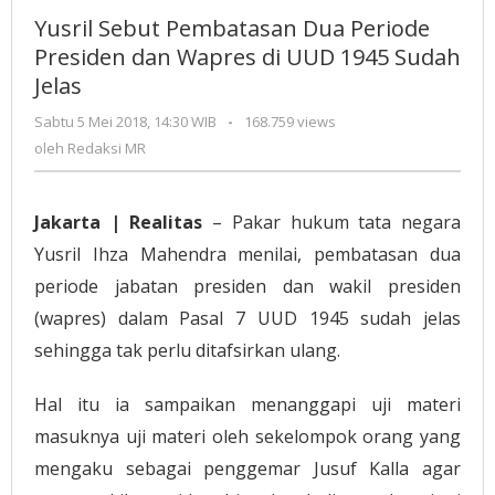
Pembatasan
Yusril Sebut Pembatasan Dua Periode
Dua
Presiden dan Wapres di UUD 1945 Sudah
Periode
Jelas
Presiden
dan
Sabtu 5 Mei 2018, 14:30 WIB
oleh
-
168.759 views
Wapres
Redaksi
oleh
Redaksi MR
di
MR
UUD
1945
Jakarta | Realitas
– Pakar hukum tata negara
Sudah
Yusril Ihza Mahendra menilai, pembatasan dua
Jelas
periode jabatan presiden dan wakil presiden
(wapres) dalam Pasal 7 UUD 1945 sudah jelas
sehingga tak perlu ditafsirkan ulang.
Hal itu ia sampaikan menanggapi uji materi
masuknya uji materi oleh sekelompok orang yang
mengaku sebagai penggemar Jusuf Kalla agar