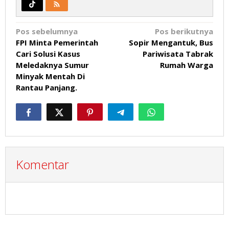
Navigasi
Pos sebelumnya
Pos berikutnya
FPI Minta Pemerintah
Sopir Mengantuk, Bus
pos
Cari Solusi Kasus
Pariwisata Tabrak
Meledaknya Sumur
Rumah Warga
Minyak Mentah Di
Rantau Panjang.
Komentar