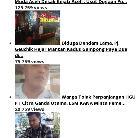
Muda Aceh Desak Kejati Aceh : Usut Dugaan Pu…
129.759 views
Diduga Dendam Lama, Pj.
Geuchik Hajar Mantan Kadus Gampong Paya Dua
di…
75.759 views
Warga Tolak Perpanjangan HGU
PT Citra Ganda Utama, LSM KANA Minta Peme…
20.759 views