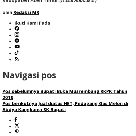
Kabupaten Aceh Timur.
(Hasbi Abubakar)
oleh
Redaksi MR
Ikuti Kami Pada
Navigasi pos
Pos sebelumnya
Bupati Buka Musrembang RKPK Tahun
2019
Pos berikutnya
Jual diatas HET, Pedagang Gas Melon di
Abdya Kangkangi SK Bupati