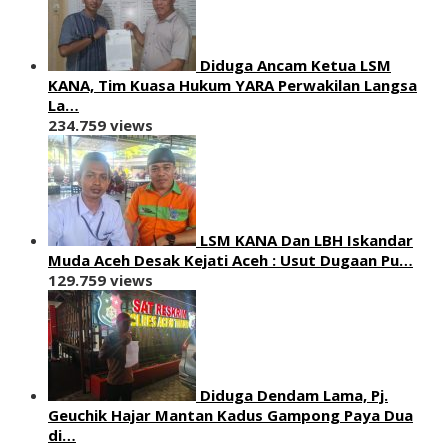
Diduga Ancam Ketua LSM
KANA, Tim Kuasa Hukum YARA Perwakilan Langsa
La…
234.759 views
LSM KANA Dan LBH Iskandar
Muda Aceh Desak Kejati Aceh : Usut Dugaan Pu…
129.759 views
Diduga Dendam Lama, Pj.
Geuchik Hajar Mantan Kadus Gampong Paya Dua
di…