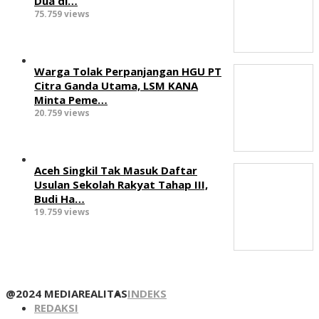
Dua di…
75.759 views
Warga Tolak Perpanjangan HGU PT
Citra Ganda Utama, LSM KANA
Minta Peme…
20.759 views
Aceh Singkil Tak Masuk Daftar
Usulan Sekolah Rakyat Tahap III,
Budi Ha…
19.759 views
@2024 MEDIAREALITAS
INDEKS
REDAKSI