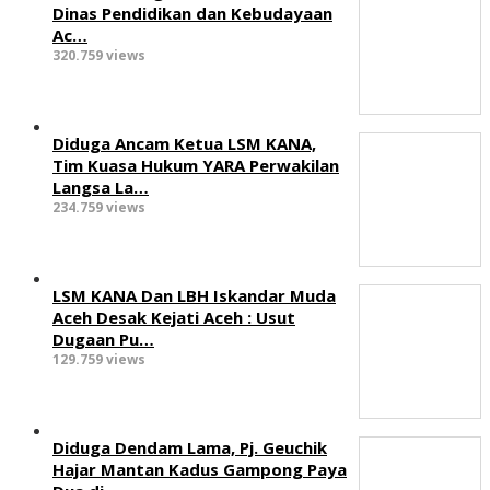
‎Dinas Pendidikan dan Kebudayaan
Ac…
320.759 views
Diduga Ancam Ketua LSM KANA,
Tim Kuasa Hukum YARA Perwakilan
Langsa La…
234.759 views
LSM KANA Dan LBH Iskandar Muda
Aceh Desak Kejati Aceh : Usut
Dugaan Pu…
129.759 views
Diduga Dendam Lama, Pj. Geuchik
Hajar Mantan Kadus Gampong Paya