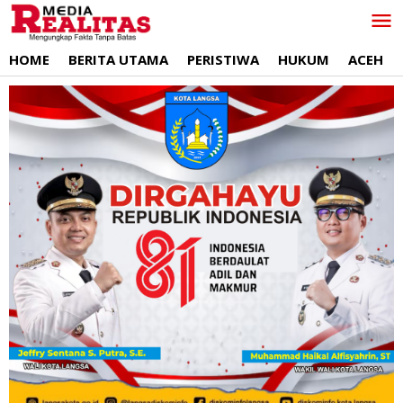
Lewati
ke
konten
HOME
BERITA UTAMA
PERISTIWA
HUKUM
ACEH