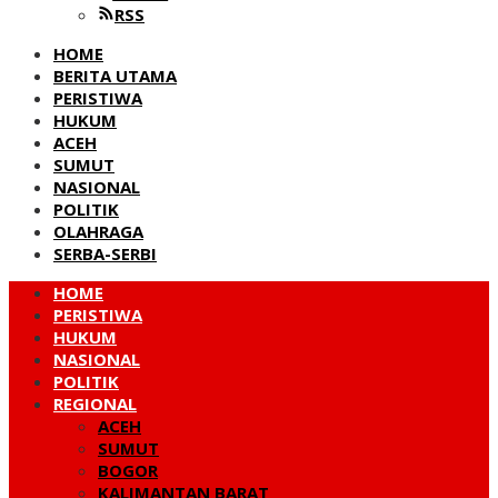
RSS
HOME
BERITA UTAMA
PERISTIWA
HUKUM
ACEH
SUMUT
NASIONAL
POLITIK
OLAHRAGA
SERBA-SERBI
HOME
PERISTIWA
HUKUM
NASIONAL
POLITIK
REGIONAL
ACEH
SUMUT
BOGOR
KALIMANTAN BARAT