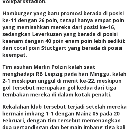
Volkparkstadion.
Hamburger yang baru promosi berada di posisi
ke-11 dengan 26 poin, tetapi hanya empat poin
yang memisahkan mereka dari posisi ke-16,
sedangkan Leverkusen yang berada di posisi
keenam dengan 40 poin enam poin lebih sedikit
dari total poin Stuttgart yang berada di posisi
keempat.
Tim asuhan Merlin Polzin kalah saat
menghadapi RB Leipzig pada hari Minggu, kalah
2-1 meskipun unggul di menit ke-22, meskipun
gol tersebut merupakan gol kedua dari tiga
tembakan mereka di dalam kotak penalti.
Kekalahan klub tersebut terjadi setelah mereka
bermain imbang 1-1 dengan Mainz 05 pada 20
Februari, dengan tim tersebut memenangkan
dua pertandingan dan bermain imbang tiga kali