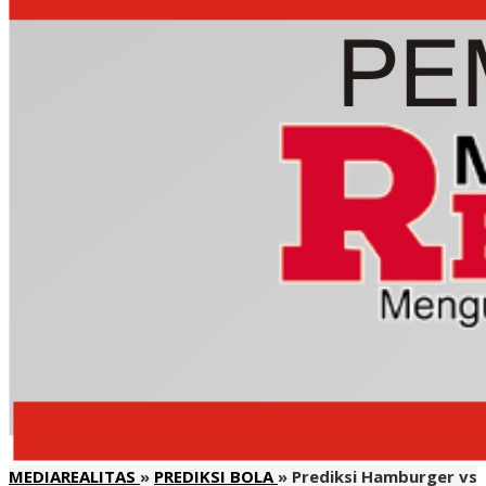
MEDIAREALITAS
»
PREDIKSI BOLA
»
Prediksi Hamburger vs