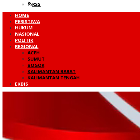
RSS
HOME
PERISTIWA
HUKUM
NASIONAL
POLITIK
REGIONAL
ACEH
SUMUT
BOGOR
KALIMANTAN BARAT
KALIMANTAN TENGAH
EKBIS