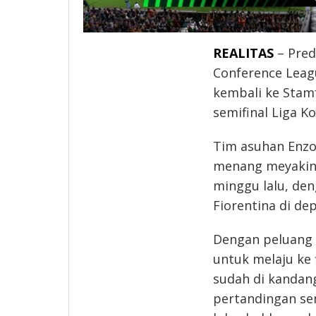
REALITAS
– Pred
Conference Leag
kembali ke Stam
semifinal Liga 
Tim asuhan Enzo 
menang meyakink
minggu lalu, de
Fiorentina di de
Dengan peluang
untuk melaju ke 
sudah di kandang
pertandingan sem