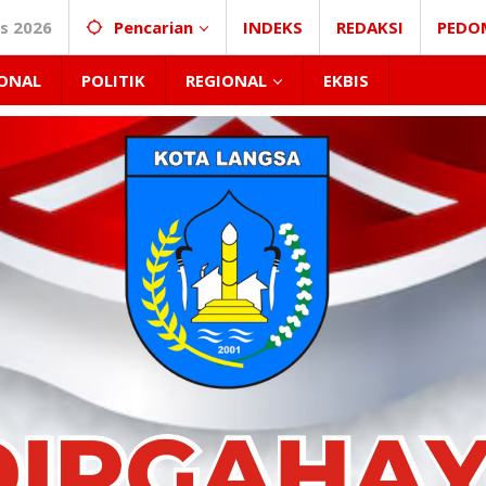
s 2026
Pencarian
INDEKS
REDAKSI
PEDO
ONAL
POLITIK
REGIONAL
EKBIS