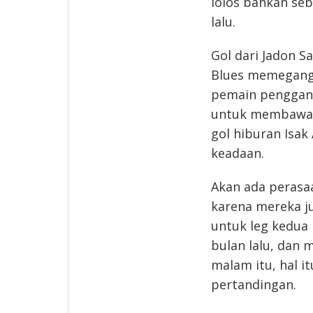
lolos bahkan se
lalu.
Gol dari Jadon 
Blues memegang 
pemain penggant
untuk membawa C
gol hiburan Isa
keadaan.
Akan ada perasa
karena mereka j
untuk leg kedua
bulan lalu, dan 
malam itu, hal i
pertandingan.