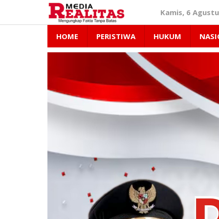
Lewati
Kamis, 6 Agustu
ke
konten
HOME
PERISTIWA
HUKUM
NASI