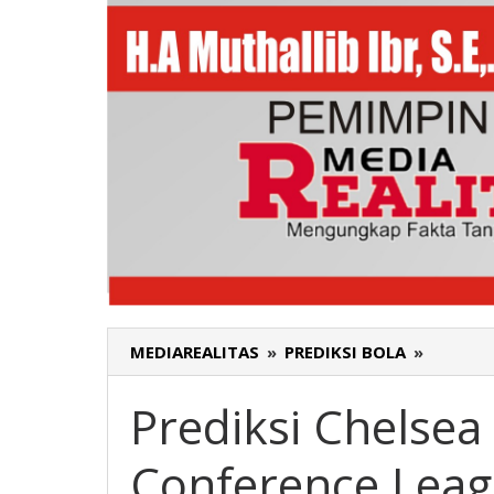
MEDIAREALITAS
»
PREDIKSI BOLA
»
Prediksi
Chelsea
vs
Prediksi Chelsea
Djurgar
Confere
Conference Leag
League