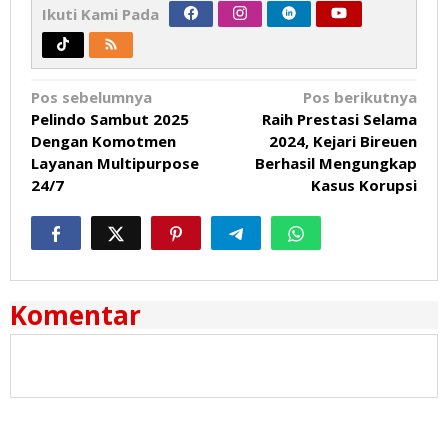
Ikuti Kami Pada
Navigasi
Pos sebelumnya
Pos berikutnya
Pelindo Sambut 2025
Raih Prestasi Selama
pos
Dengan Komotmen
2024, Kejari Bireuen
Layanan Multipurpose
Berhasil Mengungkap
24/7
Kasus Korupsi
Komentar