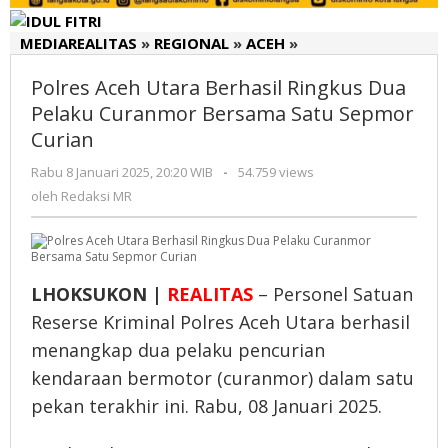
MEDIAREALITAS
»
REGIONAL
»
ACEH
»
Polres
Aceh
Polres Aceh Utara Berhasil Ringkus Dua
Utara
Berhasil
Pelaku Curanmor Bersama Satu Sepmor
Ringkus
Curian
Dua
Rabu 8 Januari 2025, 20:20 WIB
oleh
-
54.759 views
Pelaku
Redaksi
oleh
Redaksi MR
Curanmor
MR
Bersama
Satu
Sepmor
Curian
LHOKSUKON |
REALITAS
– Personel Satuan
Reserse Kriminal Polres Aceh Utara berhasil
menangkap dua pelaku pencurian
kendaraan bermotor (curanmor) dalam satu
pekan terakhir ini. Rabu, 08 Januari 2025.