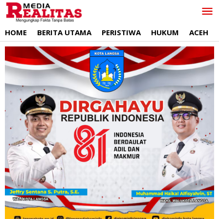
Lewati
ke
konten
HOME
BERITA UTAMA
PERISTIWA
HUKUM
ACEH